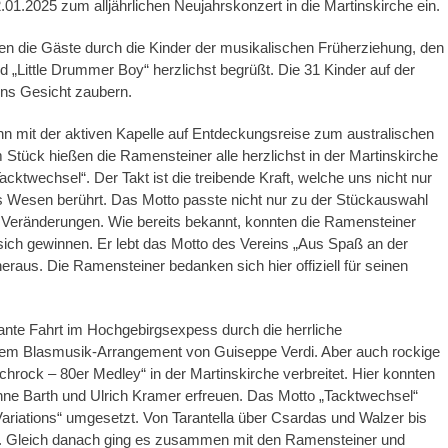
1.2025 zum alljährlichen Neujahrskonzert in die Martinskirche ein.
 die Gäste durch die Kinder der musikalischen Früherziehung, den
„Little Drummer Boy“ herzlichst begrüßt. Die 31 Kinder auf der
ins Gesicht zaubern.
nn mit der aktiven Kapelle auf Entdeckungsreise zum australischen
Stück hießen die Ramensteiner alle herzlichst in der Martinskirche
ktwechsel“. Der Takt ist die treibende Kraft, welche uns nicht nur
es Wesen berührt. Das Motto passte nicht nur zu der Stückauswahl
n Veränderungen. Wie bereits bekannt, konnten die Ramensteiner
sich gewinnen. Er lebt das Motto des Vereins „Aus Spaß an der
raus. Die Ramensteiner bedanken sich hier offiziell für seinen
ante Fahrt im Hochgebirgsexpess durch die herrliche
einem Blasmusik-Arrangement von Guiseppe Verdi. Aber auch rockige
ock – 80er Medley“ in der Martinskirche verbreitet. Hier konnten
anne Barth und Ulrich Kramer erfreuen. Das Motto „Tacktwechsel“
iations“ umgesetzt. Von Tarantella über Csardas und Walzer bis
ei. Gleich danach ging es zusammen mit den Ramensteiner und