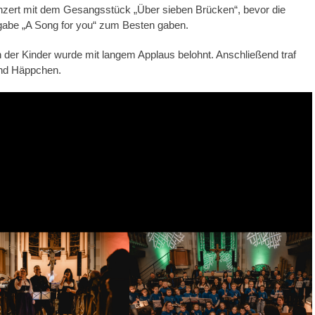
zert mit dem Gesangsstück „Über sieben Brücken“, bevor die
gabe „A Song for you“ zum Besten gaben.
der Kinder wurde mit langem Applaus belohnt. Anschließend traf
und Häppchen.