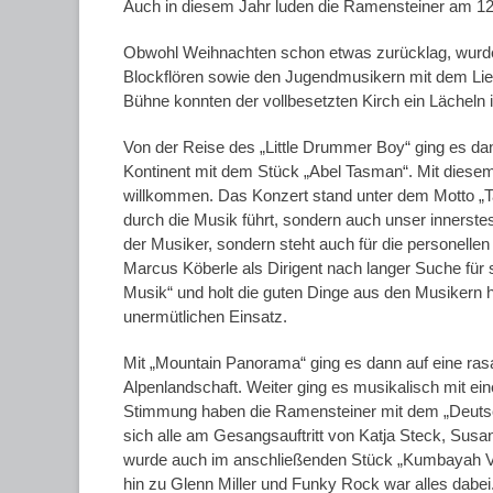
Auch in diesem Jahr luden die Ramensteiner am 12.0
Obwohl Weihnachten schon etwas zurücklag, wurden
Blockflören sowie den Jugendmusikern mit dem Lied 
Bühne konnten der vollbesetzten Kirch ein Lächeln 
Von der Reise des „Little Drummer Boy“ ging es da
Kontinent mit dem Stück „Abel Tasman“. Mit diesem 
willkommen. Das Konzert stand unter dem Motto „Tac
durch die Musik führt, sondern auch unser innerst
der Musiker, sondern steht auch für die personelle
Marcus Köberle als Dirigent nach langer Suche für 
Musik“ und holt die guten Dinge aus den Musikern he
unermütlichen Einsatz.
Mit „Mountain Panorama“ ging es dann auf eine ras
Alpenlandschaft. Weiter ging es musikalisch mit 
Stimmung haben die Ramensteiner mit dem „Deutschr
sich alle am Gesangsauftritt von Katja Steck, Sus
wurde auch im anschließenden Stück „Kumbayah Var
hin zu Glenn Miller und Funky Rock war alles dab