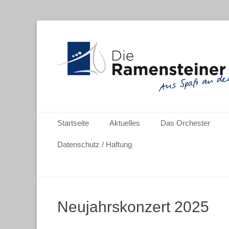
Aus Spaß an der Musik
"Die Ramensteine
Primäres Menü
Zum
Startseite
Aktuelles
Das Orchester
Inhalt
springen
Datenschutz / Haftung
Neujahrskonzert 2025