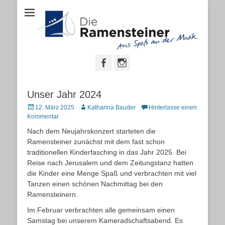
Aus Spaß an der Musik
"Die
Ramensteiner"
Facebook
Instagram
Unser Jahr 2024
Posted
Autor
12. März 2025
Katharina Bauder
Hinterlasse einen
on
Kommentar
Nach dem Neujahrskonzert starteten die
Ramensteiner zunächst mit dem fast schon
traditionellen Kinderfasching in das Jahr 2025. Bei
Reise nach Jerusalem und dem Zeitungstanz hatten
die Kinder eine Menge Spaß und verbrachten mit viel
Tanzen einen schönen Nachmittag bei den
Ramensteinern.
Im Februar verbrachten alle gemeinsam einen
Samstag bei unserem Kameradschaftsabend. Es