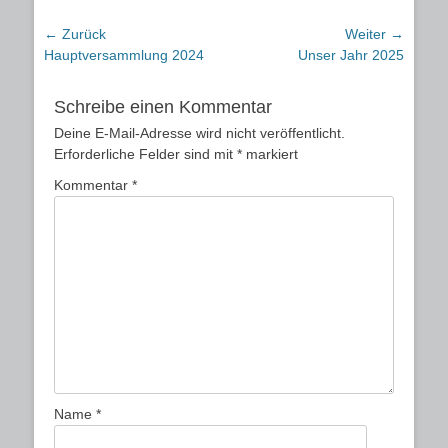
Beitragsnavigation
← Zurück
Weiter →
Vorheriger
Nächster
Hauptversammlung 2024
Unser Jahr 2025
Beitrag:
Beitrag:
Schreibe einen Kommentar
Deine E-Mail-Adresse wird nicht veröffentlicht.
Erforderliche Felder sind mit
*
markiert
Kommentar
*
Name
*