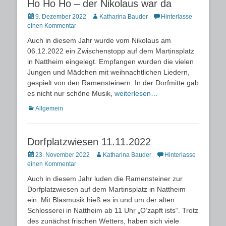
Ho Ho Ho – der Nikolaus war da
Posted
Autor
9. Dezember 2022
Katharina Bauder
Hinterlasse
on
einen Kommentar
Auch in diesem Jahr wurde vom Nikolaus am
06.12.2022 ein Zwischenstopp auf dem Martinsplatz
in Nattheim eingelegt. Empfangen wurden die vielen
Jungen und Mädchen mit weihnachtlichen Liedern,
gespielt von den Ramensteinern. In der Dorfmitte gab
es nicht nur schöne Musik,
weiterlesen…
Kategorien
Allgemein
Dorfplatzwiesen 11.11.2022
Posted
Autor
23. November 2022
Katharina Bauder
Hinterlasse
on
einen Kommentar
Auch in diesem Jahr luden die Ramensteiner zur
Dorfplatzwiesen auf dem Martinsplatz in Nattheim
ein. Mit Blasmusik hieß es in und um der alten
Schlosserei in Nattheim ab 11 Uhr „O’zapft ists“. Trotz
des zunächst frischen Wetters, haben sich viele