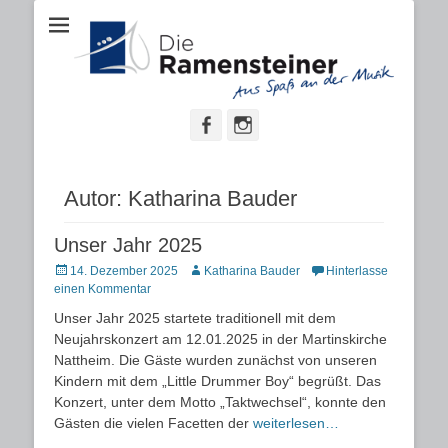
Aus Spaß an der Musik
"Die
Ramensteiner"
Facebook
Instagram
Autor:
Katharina Bauder
Unser Jahr 2025
Posted
Autor
14. Dezember 2025
Katharina Bauder
Hinterlasse
on
einen Kommentar
Unser Jahr 2025 startete traditionell mit dem
Neujahrskonzert am 12.01.2025 in der Martinskirche
Nattheim. Die Gäste wurden zunächst von unseren
Kindern mit dem „Little Drummer Boy“ begrüßt. Das
Konzert, unter dem Motto „Taktwechsel“, konnte den
Gästen die vielen Facetten der
weiterlesen…