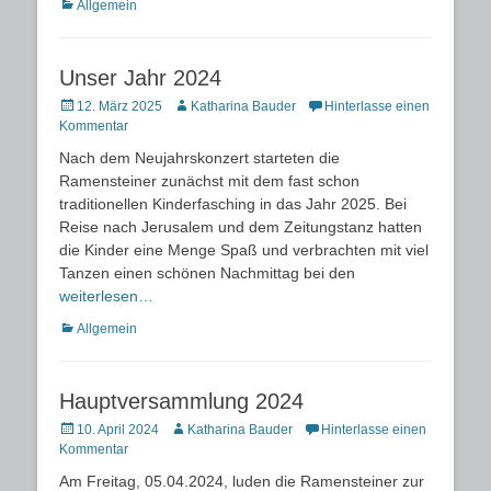
Kategorien
Allgemein
Unser Jahr 2024
Posted
Autor
12. März 2025
Katharina Bauder
Hinterlasse einen
on
Kommentar
Nach dem Neujahrskonzert starteten die
Ramensteiner zunächst mit dem fast schon
traditionellen Kinderfasching in das Jahr 2025. Bei
Reise nach Jerusalem und dem Zeitungstanz hatten
die Kinder eine Menge Spaß und verbrachten mit viel
Tanzen einen schönen Nachmittag bei den
weiterlesen…
Kategorien
Allgemein
Hauptversammlung 2024
Posted
Autor
10. April 2024
Katharina Bauder
Hinterlasse einen
on
Kommentar
Am Freitag, 05.04.2024, luden die Ramensteiner zur