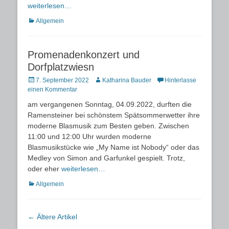
weiterlesen…
Kategorien
Allgemein
Promenadenkonzert und
Dorfplatzwiesn
Posted
Autor
7. September 2022
Katharina Bauder
Hinterlasse
on
einen Kommentar
am vergangenen Sonntag, 04.09.2022, durften die
Ramensteiner bei schönstem Spätsommerwetter ihre
moderne Blasmusik zum Besten geben. Zwischen
11:00 und 12:00 Uhr wurden moderne
Blasmusikstücke wie „My Name ist Nobody“ oder das
Medley von Simon and Garfunkel gespielt. Trotz,
oder eher
weiterlesen…
Kategorien
Allgemein
Artikel-
←
Ältere Artikel
Navigation