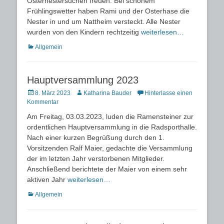
Osternestersuchen freuen. Bei schönem
Frühlingswetter haben Rami und der Osterhase die
Nester in und um Nattheim versteckt. Alle Nester
wurden von den Kindern rechtzeitig
weiterlesen…
Kategorien
Allgemein
Hauptversammlung 2023
Posted
Autor
8. März 2023
Katharina Bauder
Hinterlasse einen
on
Kommentar
Am Freitag, 03.03.2023, luden die Ramensteiner zur
ordentlichen Hauptversammlung in die Radsporthalle.
Nach einer kurzen Begrüßung durch den 1.
Vorsitzenden Ralf Maier, gedachte die Versammlung
der im letzten Jahr verstorbenen Mitglieder.
Anschließend berichtete der Maier von einem sehr
aktiven Jahr
weiterlesen…
Kategorien
Allgemein