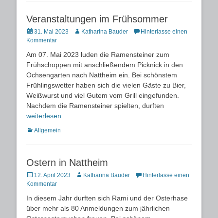
Veranstaltungen im Frühsommer
Posted
Autor
31. Mai 2023
Katharina Bauder
Hinterlasse einen
on
Kommentar
Am 07. Mai 2023 luden die Ramensteiner zum
Frühschoppen mit anschließendem Picknick in den
Ochsengarten nach Nattheim ein. Bei schönstem
Frühlingswetter haben sich die vielen Gäste zu Bier,
Weißwurst und viel Gutem vom Grill eingefunden.
Nachdem die Ramensteiner spielten, durften
weiterlesen…
Kategorien
Allgemein
Ostern in Nattheim
Posted
Autor
12. April 2023
Katharina Bauder
Hinterlasse einen
on
Kommentar
In diesem Jahr durften sich Rami und der Osterhase
über mehr als 80 Anmeldungen zum jährlichen