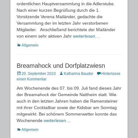
ordentlichen Hauptversammlung in die Adlerstube.
Nach einer kurzen Begrüßung durch die 1.
Vorsitzende Verena Mailänder, gedachte die
Versammlung der im letzten Jahr verstorbenen
Mitglieder. Anschließend berichtete der Mailänder
von einem sehr aktiven Jahr
weiterlesen…
Kategorien
Allgemein
Breamahock und Dorfplatzwiesn
Posted
Autor
20. September 2023
Katharina Bauder
Hinterlasse
on
einen Kommentar
Am Wochenende des 07. bis 09. Juli fand dieses Jahr
der Breamahock der Gemeinde Nattheim statt. Wie
auch in den letzten Jahren haben die Ramensteiner
mit ihrer Cocktailbar sowie der Kidsbar am Sonntag
mitgewirkt. Bei schönem Sommerwetter konnte das
Wochenende
weiterlesen…
Kategorien
Allgemein