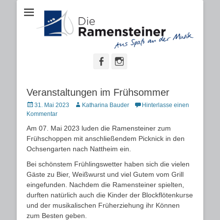
Aus Spaß an der Musik
"Die
Ramensteiner"
Facebook
Instagram
Veranstaltungen im Frühsommer
Posted
Autor
31. Mai 2023
Katharina Bauder
Hinterlasse einen
on
Kommentar
Am 07. Mai 2023 luden die Ramensteiner zum
Frühschoppen mit anschließendem Picknick in den
Ochsengarten nach Nattheim ein.
Bei schönstem Frühlingswetter haben sich die vielen
Gäste zu Bier, Weißwurst und viel Gutem vom Grill
eingefunden. Nachdem die Ramensteiner spielten,
durften natürlich auch die Kinder der Blockflötenkurse
und der musikalischen Früherziehung ihr Können
zum Besten geben.