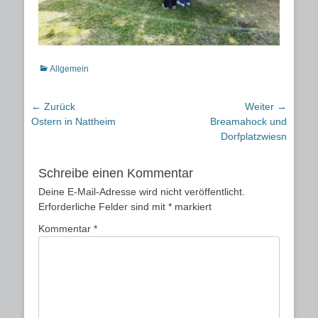
Kategorien
Allgemein
Beitragsnavigation
← Zurück
Weiter →
Vorheriger
Nächster
Ostern in Nattheim
Breamahock und
Beitrag:
Beitrag:
Dorfplatzwiesn
Schreibe einen Kommentar
Deine E-Mail-Adresse wird nicht veröffentlicht.
Erforderliche Felder sind mit
*
markiert
Kommentar
*